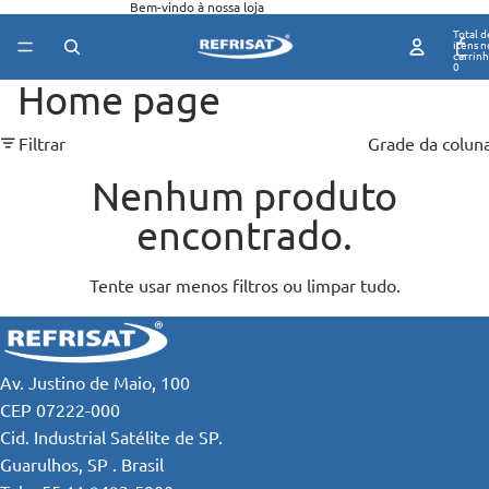
Bem-vindo à nossa loja
Total d
itens n
carrinh
0
Home page
Filtrar
Grade da colun
Nenhum produto
encontrado.
Tente usar menos filtros ou
limpar tudo
.
Av. Justino de Maio, 100
CEP 07222-000
Cid. Industrial Satélite de SP.
Guarulhos, SP . Brasil